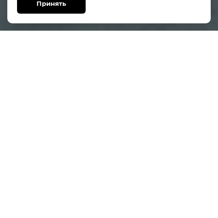
Принять
Мессенджеры
Собственный автопарк.
Специализированные авто-цистерны 20
тонн.
Доставка автомобильным транспортом.
+7 (342) 257-03-24​
+7-912-480-50-15
Написать WhatsApp
Написать в Telegram